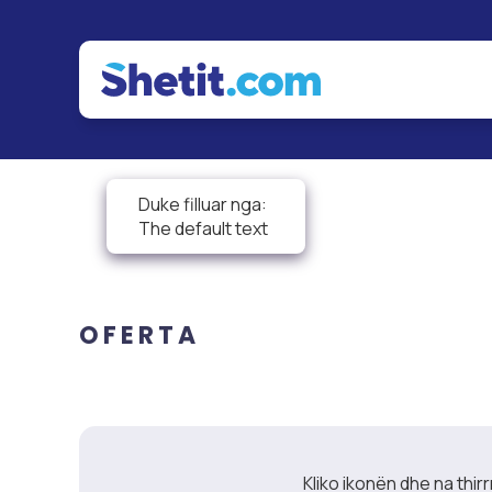
MENU
Menu
Hotelet
Ballina
Budva
Rreth nesh
Sarandë
Duke filluar nga:
Kontakt
Ksamil
The default text
Te gjitha oferat
Dhërmi
Autobusi Live GPS
Jalë
Vlorë
OFERTA
Durrës
Tiranë
Ulqin
Shëngjin
Kliko ikonën dhe na thir
Velipojë