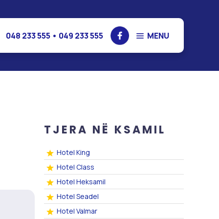
048 233 555 • 049 233 555
MENU
rotrips
Shërbime
ro Turke
Fluturime
a 2023
Rezervime me traget
t
Sigurime
Transferim parash
TJERA NË KSAMIL
Hotel King
Hotel Class
Hotel Heksamil
Hotel Seadel
Hotel Valmar